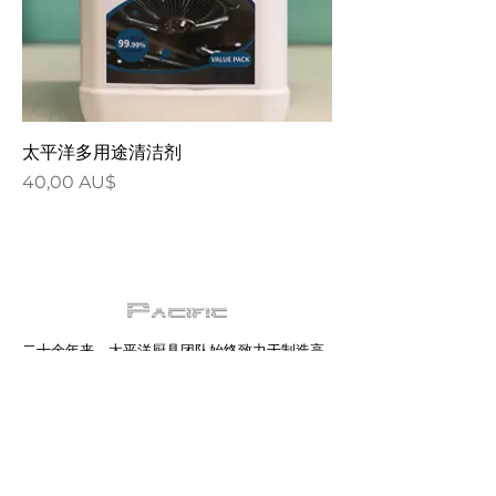
太平洋多用途清洁剂
價格
40,00 AU$
二十余年来，太平洋厨具团队始终致力于制造高
品质抽油烟机，并在澳大利亚及国际市场持续提
供优质客户服务。
Pacific Kitchen Life
Address: 2/66-70 Railway RD Blackburn